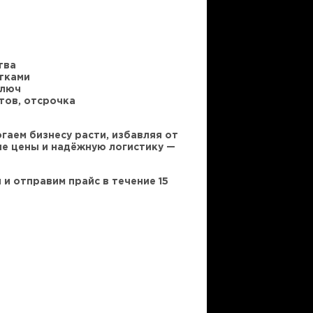
тва
тками
ключ
тов, отсрочка
аем бизнесу расти, избавляя от
ые цены и надёжную логистику —
и отправим прайс в течение 15