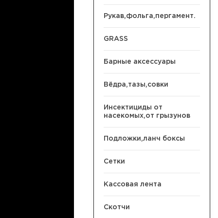
Рукав,фольга,пергамент.
GRASS
Барные аксессуары
Вёдра,тазы,совки
Инсектициды от
насекомых,от грызунов
Подложки,ланч боксы
Сетки
Кассовая лента
Скотчи