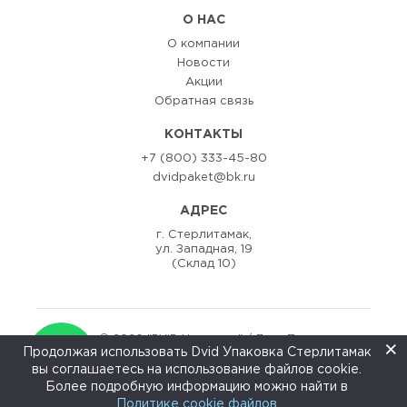
О НАС
О компании
Новости
Акции
Обратная связь
КОНТАКТЫ
+7 (800) 333-45-80
dvidpaket@bk.ru
АДРЕС
г. Стерлитамак,
ул. Западная, 19
(Склад 10)
© 2020 "DViD Упаковка" / Двид Пак
×
Продолжая использовать Dvid Упаковка Стерлитамак
Разаработка сайта:
ZEDstudio
вы соглашаетесь на использование файлов cookie.
↑
Более подробную информацию можно найти в
Политике cookie файлов