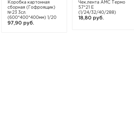
Коробка картонная
Чек.лента АМС Термо
сборная (Гофроящик)
57*21 Е
№23 3сл.
(1/24/32/40/288)
(600*400*400мм) 1/20
18,80 руб.
97,90 руб.