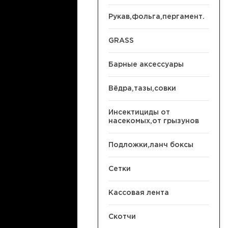
Рукав,фольга,пергамент.
GRASS
Барные аксессуары
Вёдра,тазы,совки
Инсектициды от
насекомых,от грызунов
Подложки,ланч боксы
Сетки
Кассовая лента
Скотчи