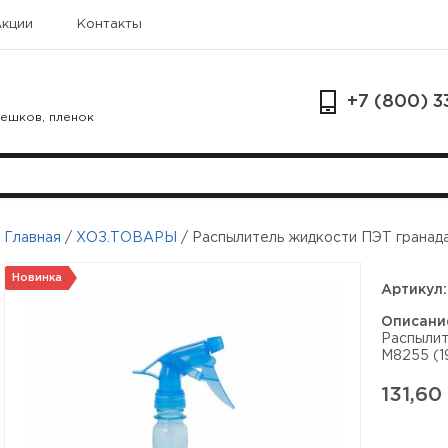
Акции
Контакты
+7 (800) 3
мешков, пленок
Главная
/
ХОЗ.ТОВАРЫ
/
Распылитель жидкости ПЭТ гранада
Новинка
Артикул:
Описани
Распылит
М8255 (1
131,60