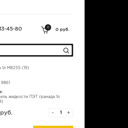
0
33-45-80
0 руб.
 1л М8255 (19)
9861
е:
ель жидкости ПЭТ гранада 1л
9)
 руб.
-
+