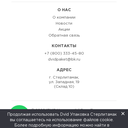
О НАС
О компании
Новости
Акции
Обратная связь
КОНТАКТЫ
+7 (800) 333-45-80
dvidpaket@bk.ru
АДРЕС
г. Стерлитамак,
ул. Западная, 19
(Склад 10)
© 2020 "DViD Упаковка" / Двид Пак
×
Продолжая использовать Dvid Упаковка Стерлитамак
Разаработка сайта:
ZEDstudio
вы соглашаетесь на использование файлов cookie.
↑
Более подробную информацию можно найти в