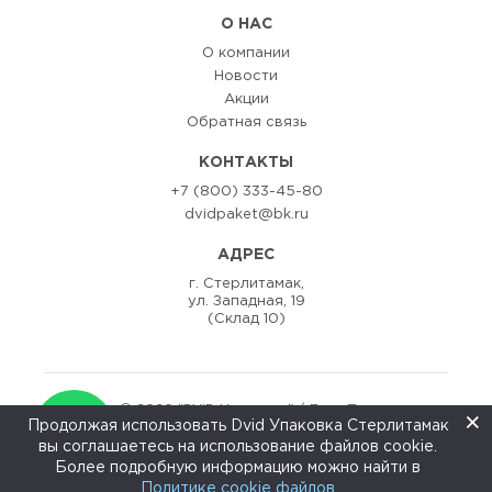
О НАС
О компании
Новости
Акции
Обратная связь
КОНТАКТЫ
+7 (800) 333-45-80
dvidpaket@bk.ru
АДРЕС
г. Стерлитамак,
ул. Западная, 19
(Склад 10)
© 2020 "DViD Упаковка" / Двид Пак
×
Продолжая использовать Dvid Упаковка Стерлитамак
Разаработка сайта:
ZEDstudio
вы соглашаетесь на использование файлов cookie.
↑
Более подробную информацию можно найти в
Политике cookie файлов