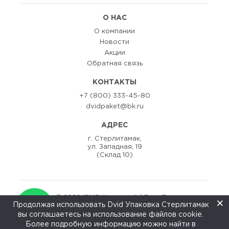
О НАС
О компании
Новости
Акции
Обратная связь
КОНТАКТЫ
+7 (800) 333-45-80
dvidpaket@bk.ru
АДРЕС
г. Стерлитамак,
ул. Западная, 19
(Склад 10)
© 2020 "DViD Упаковка" / Двид Пак
×
Продолжая использовать Dvid Упаковка Стерлитамак
Разаработка сайта:
ZEDstudio
вы соглашаетесь на использование файлов cookie.
↑
Более подробную информацию можно найти в