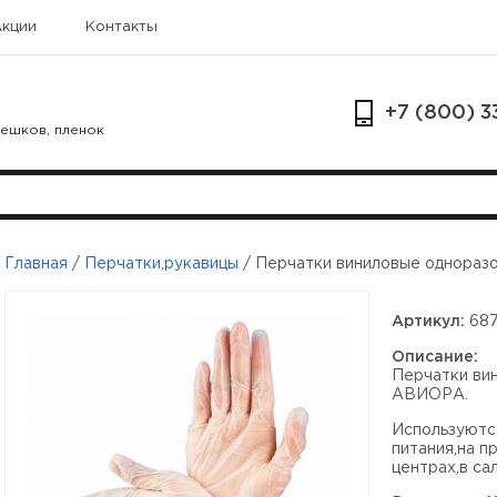
Акции
Контакты
+7 (800) 3
мешков, пленок
Главная
/
Перчатки,рукавицы
/
Перчатки виниловые однораз
Артикул:
687
Описание:
Перчатки ви
АВИОРА.
Используютс
питания,на п
центрах,в сал