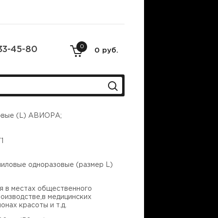
0
33-45-80
0 руб.
овые (L) АВИОРА;
1
ниловые одноразовые (размер L)
я в местах общественного
роизводстве,в медицинских
онах красоты и т.д.