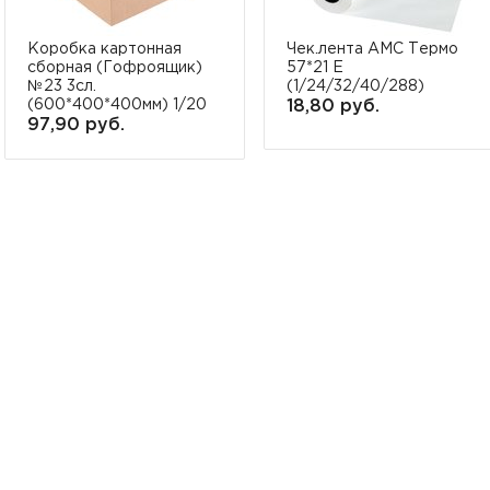
Коробка картонная
Чек.лента АМС Термо
сборная (Гофроящик)
57*21 Е
№23 3сл.
(1/24/32/40/288)
(600*400*400мм) 1/20
18,80 руб.
97,90 руб.