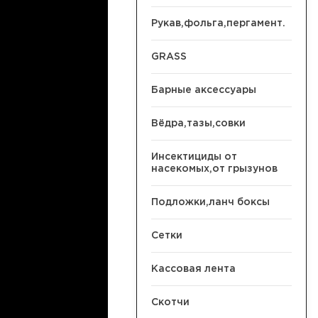
Рукав,фольга,пергамент.
GRASS
Барные аксессуары
Вёдра,тазы,совки
Инсектициды от
насекомых,от грызунов
Подложки,ланч боксы
Сетки
Кассовая лента
Скотчи