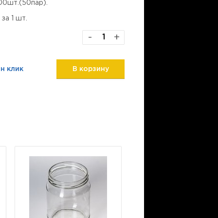
00шт.(50пар).
за 1 шт.
-
+
н клик
В корзину