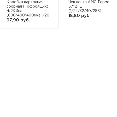
Коробка картонная
Чек.лента АМС Термо
сборная (Гофроящик)
57*21 Е
№23 3сл.
(1/24/32/40/288)
(600*400*400мм) 1/20
18,80 руб.
97,90 руб.