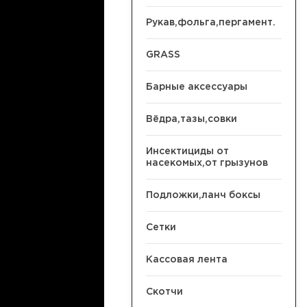
Рукав,фольга,пергамент.
GRASS
Барные аксессуары
Вёдра,тазы,совки
Инсектициды от
насекомых,от грызунов
Подложки,ланч боксы
Сетки
Кассовая лента
Скотчи