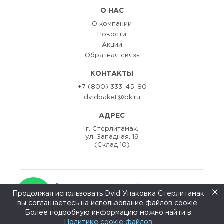
О НАС
О компании
Новости
Акции
Обратная связь
КОНТАКТЫ
+7 (800) 333-45-80
dvidpaket@bk.ru
АДРЕС
г. Стерлитамак,
ул. Западная, 19
(Склад 10)
© 2020 "DViD Упаковка" / Двид Пак
×
Продолжая использовать Dvid Упаковка Стерлитамак
Разаработка сайта:
ZEDstudio
вы соглашаетесь на использование файлов cookie.
↑
Более подробную информацию можно найти в
Политике cookie файлов