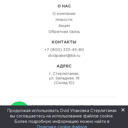
О НАС
О компании
Новости
Акции
Обратная связь
КОНТАКТЫ
+7 (800) 333-45-80
dvidpaket@bk.ru
АДРЕС
г. Стерлитамак,
ул. Западная, 19
(Склад 10)
© 2020 "DViD Упаковка" / Двид Пак
×
Продолжая использовать Dvid Упаковка Стерлитамак
Разаработка сайта:
ZEDstudio
вы соглашаетесь на использование файлов cookie.
↑
Более подробную информацию можно найти в
Политике cookie файлов