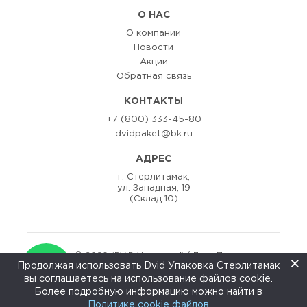
О НАС
О компании
Новости
Акции
Обратная связь
КОНТАКТЫ
+7 (800) 333-45-80
dvidpaket@bk.ru
АДРЕС
г. Стерлитамак,
ул. Западная, 19
(Склад 10)
© 2020 "DViD Упаковка" / Двид Пак
×
Продолжая использовать Dvid Упаковка Стерлитамак
Разаработка сайта:
ZEDstudio
вы соглашаетесь на использование файлов cookie.
↑
Более подробную информацию можно найти в
Политике cookie файлов