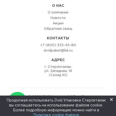
О НАС
О компании
Новости
Акции
Обратная связь
КОНТАКТЫ
+7 (800) 333-45-80
dvidpaket@bk.ru
АДРЕС
г. Стерлитамак,
ул. Западная, 19
(Склад 10)
© 2020 "DViD Упаковка" / Двид Пак
×
Продолжая использовать Dvid Упаковка Стерлитамак
Разаработка сайта:
ZEDstudio
вы соглашаетесь на использование файлов cookie.
↑
Более подробную информацию можно найти в
Политике cookie файлов